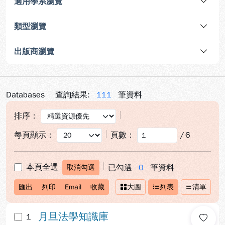
適用學系瀏覽
類型瀏覽
出版商瀏覽
Databases
查詢結果:
111
筆資料
排序：
每頁顯示：
頁數：
/
6
本頁全選
已勾選
0
筆資料
取消勾選
匯出
列印
Email
收藏
大圖
列表
清單
月旦法學知識庫
1