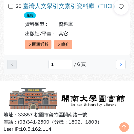
臺灣人文學引文索引資料庫（THCI）
20
免費
資料類型：
資料庫
出版社/平臺：
其它
問題通報
簡介
快速連結：
/
6
頁
上一頁
下一
:::
地址：33857 桃園市蘆竹區開南路一號
電話：(03)341-2500（分機：1802、1803）
User IP:10.5.162.114