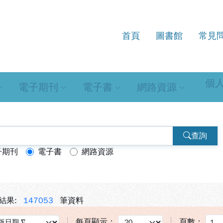
首頁
圖書館
常見
源查詢系統
個
電子期刊
電子書
網路資源
查詢
子期刊
電子書
網路資源
結果:
147053
筆資料
每頁顯示：
頁數：