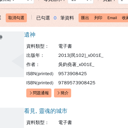
選
已勾選
0
筆資料
取消勾選
匯出
列印
Email
收
遺神
神
資料類型：
電子書
出版年：
2013[民102]_x001E_
作者：
吳鈞堯著_x001E_
ISBN(printed)
9573908425
ISBN(printed)
9789573908425
問題通報
簡介
快速連結：
看見, 靈魂的城市
資料類型：
電子書