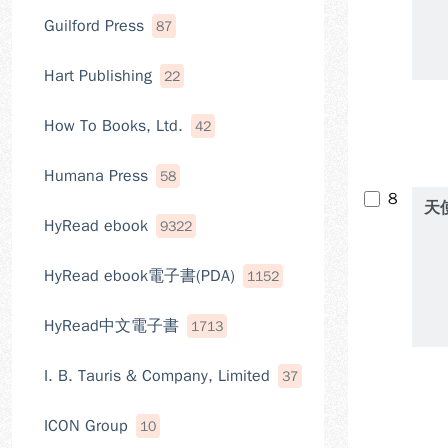
Guilford Press
87
Hart Publishing
22
How To Books, Ltd.
42
Humana Press
58
8
天
HyRead ebook
9322
HyRead ebook電子書(PDA)
1152
HyRead中文電子書
1713
I. B. Tauris & Company, Limited
37
ICON Group
10