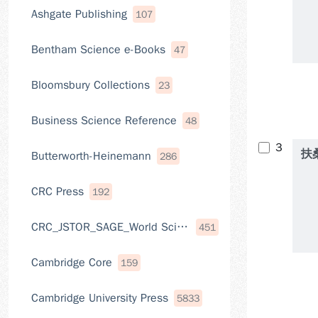
Ashgate Publishing
107
Bentham Science e-Books
47
Bloomsbury Collections
23
Business Science Reference
48
3
扶
Butterworth-Heinemann
286
CRC Press
192
CRC_JSTOR_SAGE_World Scientific電子書
451
Cambridge Core
159
Cambridge University Press
5833