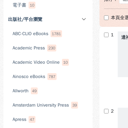
電子書
10
本頁全
出版社/平台瀏覽
ABC-CLIO eBooks
1781
1
遺
Academic Press
230
Academic Video Online
10
Ainosco eBooks
787
Allworth
49
Amsterdam University Press
39
2
Apress
47