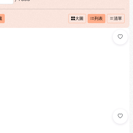
藏
大圖
列表
清單