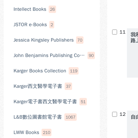
Intellect Books
26
JSTOR e-Books
2
11
我
Jessica Kingsley Publishers
70
路
John Benjamins Publishing Company
90
Karger Books Collection
119
Karger西文醫學電子書
37
Karger電子書西文醫學電子書
51
12
L&B數位圖書館電子書
自
1067
LWW Books
210