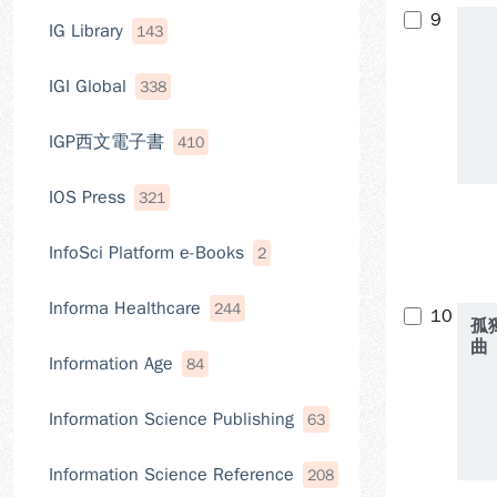
9
IG Library
143
IGI Global
338
IGP西文電子書
410
IOS Press
321
InfoSci Platform e-Books
2
Informa Healthcare
244
10
孤
曲
Information Age
84
Information Science Publishing
63
Information Science Reference
208