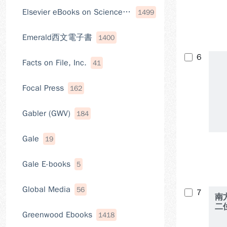
Elsevier eBooks on ScienceDirect
1499
Emerald西文電子書
1400
6
Facts on File, Inc.
41
Focal Press
162
Gabler (GWV)
184
Gale
19
Gale E-books
5
Global Media
56
7
南
二
Greenwood Ebooks
1418