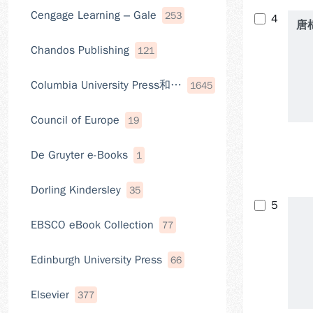
Cengage Learning – Gale
253
4
唐
Chandos Publishing
121
Columbia University Press和其他出版社電子書
1645
Council of Europe
19
De Gruyter e-Books
1
Dorling Kindersley
35
5
EBSCO eBook Collection
77
Edinburgh University Press
66
Elsevier
377