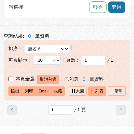
請選擇
移除
套用
查詢結果:
0
筆資料
排序：
每頁顯示：
頁數：
/
1
本頁全選
已勾選
0
筆資料
取消勾選
匯出
列印
Email
收藏
大圖
列表
清單
/
1
頁
上一頁
下一
:::