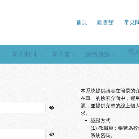
首頁
圖書館
常見
源查詢系統
個
電子期刊
電子書
網路資源
本系統提供讀者在簡易的
在單一的檢索介面中，運
源，並提供完整的線上個
求。
認證方式：
(1) 教職員：帳號為
系統密碼。