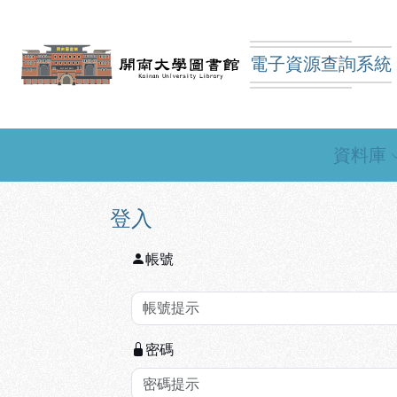
跳到主要內容
:::
:::
電子資源查詢系統
開南大學圖書館電子資
資料庫
登入
帳號
密碼