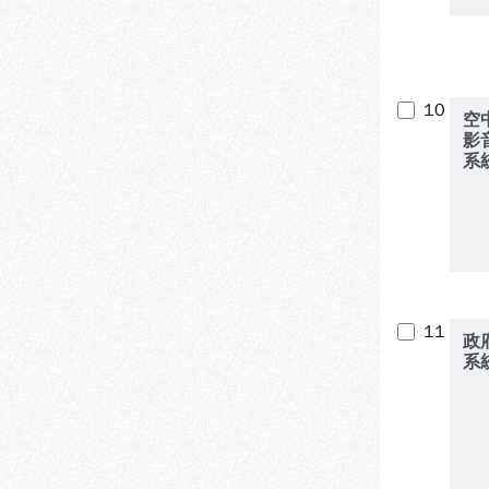
10
空
影
系
11
政
系統