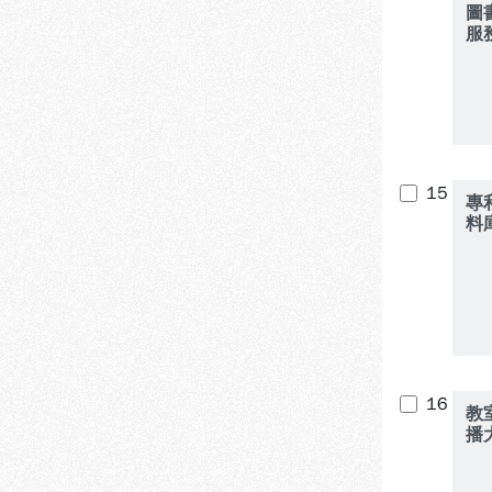
圖
服
15
專
料
16
教
播