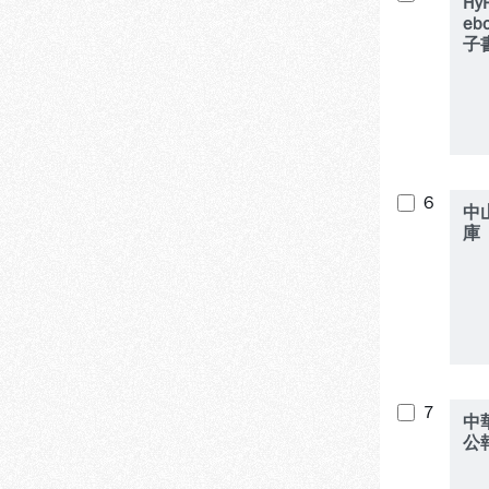
Hy
eb
子
6
中
庫
7
中
公