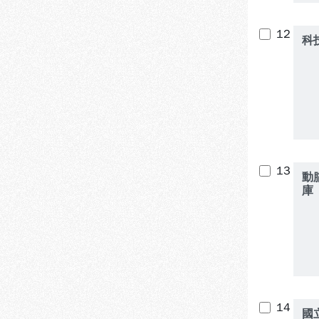
12
科
13
動
庫
14
國