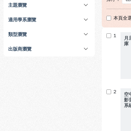
主題瀏覽
本頁全
適用學系瀏覽
類型瀏覽
1
月
庫
出版商瀏覽
2
空
影
系
頻