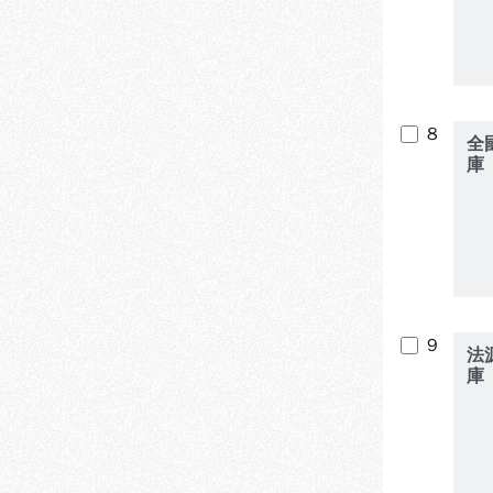
8
全
庫
9
法
庫