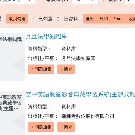
選
已勾選
0
筆資料
取消勾選
匯出
列印
Email
收
月旦法學知識庫
旦法學知識
資料類型：
資料庫
出版社/平臺：
月旦法學知識庫
問題通報
簡介
快速連結：
空中英語教室影音典藏學習系統(主題式頻
中英語教室
音典藏學習
資料類型：
資料庫
統(主題式
道)
出版社/平臺：
播種者數位股份有限公司
問題通報
簡介
快速連結：