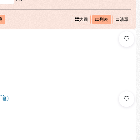
藏
大圖
列表
清單
道)