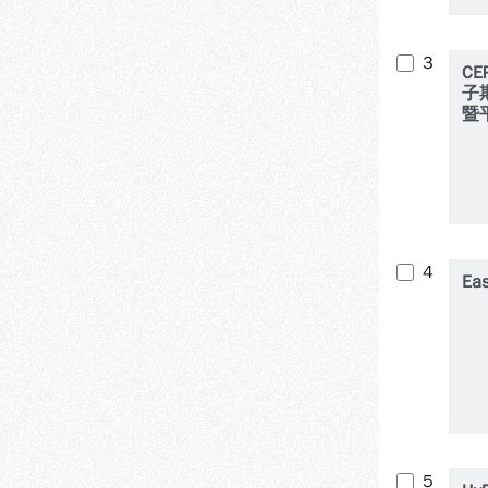
3
C
子
暨
4
Eas
5