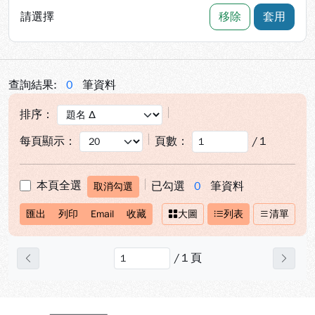
請選擇
移除
套用
查詢結果:
0
筆資料
排序：
每頁顯示：
頁數：
/
1
本頁全選
已勾選
0
筆資料
取消勾選
匯出
列印
Email
收藏
大圖
列表
清單
/
1
頁
上一頁
下一
:::